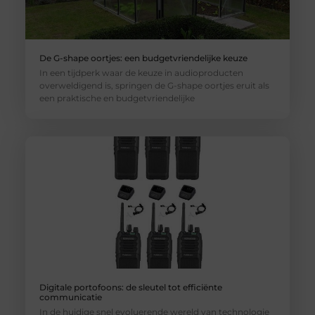
De G-shape oortjes: een budgetvriendelijke keuze
In een tijdperk waar de keuze in audioproducten
overweldigend is, springen de G-shape oortjes eruit als
een praktische en budgetvriendelijke
Digitale portofoons: de sleutel tot efficiënte
communicatie
In de huidige snel evoluerende wereld van technologie