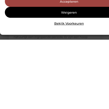
Accepteren
Weigeren
Bekijk Voorkeuren
Grafmonument kiezen? Lees hier onze tips
Het verliezen van een dierbaar persoon in uw leven is
natuurlijk een ingrijpende periode. Er zijn een hoop
zaken die