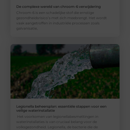
De complexe wereld van chroom-6 verwijdering
Chroom-6 is een schadelijke stof die ernstige
gezondheidsrisico’s met zich meebrengt. Het wordt
vaak aangetroffen in industriële processen zoals
galvanisatie,
Legionella beheersplan: essentiële stappen voor een
veilige waterinstallatie
Het voorkomen van legionellabesmettingen in
waterinstallaties is van cruciaal belang voor de
volksgezondheid. Legionella, de bacterie die de