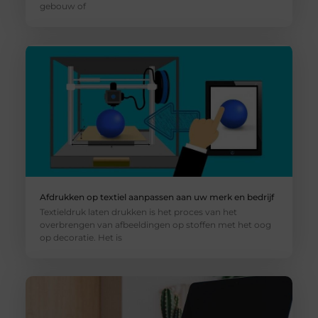
gebouw of
Afdrukken op textiel aanpassen aan uw merk en bedrijf
Textieldruk laten drukken is het proces van het
overbrengen van afbeeldingen op stoffen met het oog
op decoratie. Het is