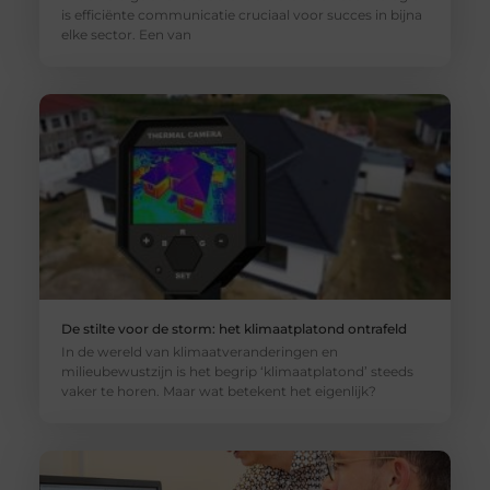
is efficiënte communicatie cruciaal voor succes in bijna
elke sector. Een van
De stilte voor de storm: het klimaatplatond ontrafeld
In de wereld van klimaatveranderingen en
milieubewustzijn is het begrip ‘klimaatplatond’ steeds
vaker te horen. Maar wat betekent het eigenlijk?