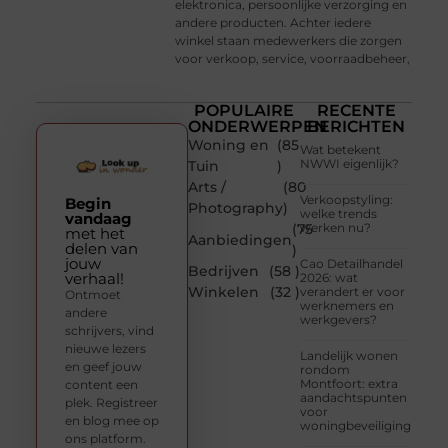
elektronica, persoonlijke verzorging en
andere producten. Achter iedere
winkel staan medewerkers die zorgen
voor verkoop, service, voorraadbeheer,
POPULAIRE
RECENTE
ONDERWERPEN
BERICHTEN
Woning en
(85
Wat betekent
NWWI eigenlijk?
Tuin
)
Arts /
(80
Verkoopstyling:
Begin
Photography
)
welke trends
vandaag
(75
werken nu?
met het
Aanbiedingen
delen van
)
jouw
Cao Detailhandel
Bedrijven
(58 )
verhaal!
2026: wat
Winkelen
(32 )
verandert er voor
Ontmoet
werknemers en
andere
werkgevers?
schrijvers, vind
nieuwe lezers
Landelijk wonen
en geef jouw
rondom
Montfoort: extra
content een
aandachtspunten
plek. Registreer
voor
en blog mee op
woningbeveiliging
ons platform.