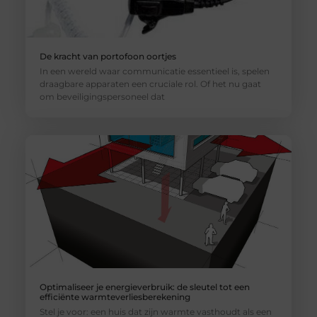
De kracht van portofoon oortjes
In een wereld waar communicatie essentieel is, spelen
draagbare apparaten een cruciale rol. Of het nu gaat
om beveiligingspersoneel dat
Optimaliseer je energieverbruik: de sleutel tot een
efficiënte warmteverliesberekening
Stel je voor: een huis dat zijn warmte vasthoudt als een