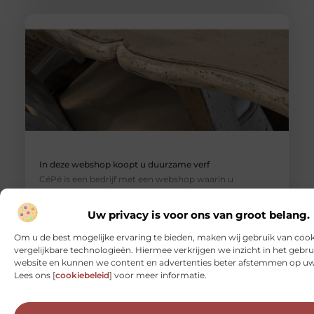
In deze webshop koopt u duurzame verf
CéPé is een bedrijf met een webshop waarin u
verschillende duurzame verfproducten kunt kopen,
zoals olie voor op hout voor
Uw privacy is voor ons van groot belang.
Om u de best mogelijke ervaring te bieden, maken wij gebruik van cook
vergelijkbare technologieën. Hiermee verkrijgen we inzicht in het gebr
website en kunnen we content en advertenties beter afstemmen op u
Lees ons [
cookiebeleid
] voor meer informatie.