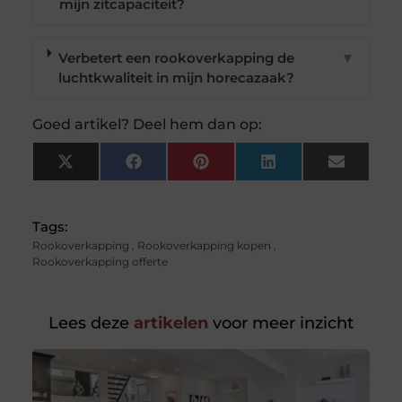
mijn zitcapaciteit?
Verbetert een rookoverkapping de
▼
luchtkwaliteit in mijn horecazaak?
Goed artikel? Deel hem dan op:
X
Facebook
Pinterest
LinkedIn
Email
(Twitter)
Tags:
Rookoverkapping
,
Rookoverkapping kopen
,
Rookoverkapping offerte
Lees deze
artikelen
voor meer inzicht