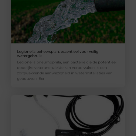
Legionella beheersplan: essentieel voor veilig
watergebruik
Legionella pneumophila, een bacterie die de potentieel
dodelijke veteranenziekte kan veroorzaken, is een
zorgwekkende aanwezigheid in waterinstallaties van
gebouwen. Een