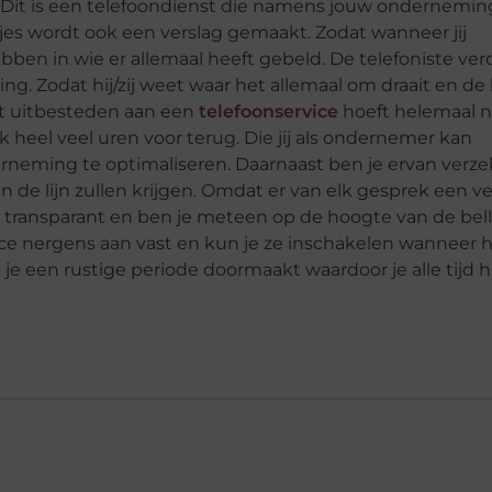
Dit is een telefoondienst die namens jouw onderneming
tjes wordt ook een verslag gemaakt. Zodat wanneer jij
ben in wie er allemaal heeft gebeld. De telefoniste ver
ng. Zodat hij/zij weet waar het allemaal om draait en de
Het uitbesteden aan een
telefoonservice
hoeft helemaal n
ijk heel veel uren voor terug. Die jij als ondernemer kan
rneming te optimaliseren. Daarnaast ben je ervan verz
n de lijn zullen krijgen. Omdat er van elk gesprek een ve
l transparant en ben je meteen op de hoogte van de be
ice nergens aan vast en kun je ze inschakelen wanneer h
t je een rustige periode doormaakt waardoor je alle tijd