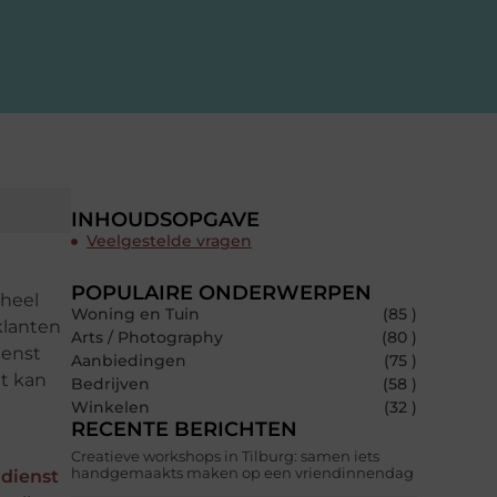
INHOUDSOPGAVE
Veelgestelde vragen
POPULAIRE ONDERWERPEN
 heel
Woning en Tuin
(85 )
klanten
Arts / Photography
(80 )
ienst
Aanbiedingen
(75 )
it kan
Bedrijven
(58 )
Winkelen
(32 )
RECENTE BERICHTEN
Creatieve workshops in Tilburg: samen iets
handgemaakts maken op een vriendinnendag
ndienst