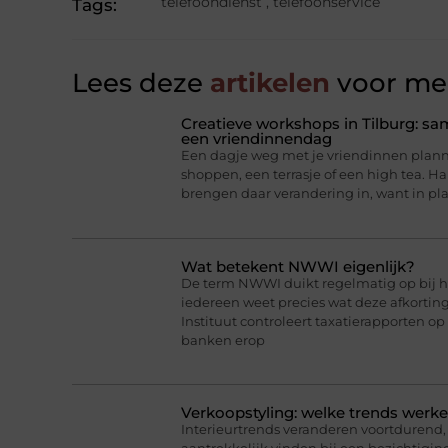
telefoondienst
,
telefoonservice
Tags:
Lees deze
artikelen
voor mee
Creatieve workshops in Tilburg: 
een vriendinnendag
Een dagje weg met je vriendinnen planne
shoppen, een terrasje of een high tea. 
brengen daar verandering in, want in pl
Wat betekent NWWI eigenlijk?
De term NWWI duikt regelmatig op bij he
iedereen weet precies wat deze afkorti
Instituut controleert taxatierapporten op
banken erop
Verkoopstyling: welke trends werk
Interieurtrends veranderen voortdurend, 
aantrekkelijk vinden bij een bezichtigin