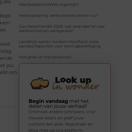
 alle
Wat betekent NWWI eigenlijk?
diept
Verkoopstyling: welke trends werken nu?
 kern
Cao Detailhandel 2026: wat verandert er voor
iet
werknemers en werkgevers?
Landelijk wonen rondom Montfoort: extra
ekerd
aandachtspunten voor woningbeveiliging
rslag
Hoe groei je met backlinks?
llende
et jou
 hebt om
Begin vandaag
met het
delen van jouw verhaal!
Ontmoet andere schrijvers, vind
nieuwe lezers en geef jouw
content een plek. Registreer en
blog mee op ons platform.