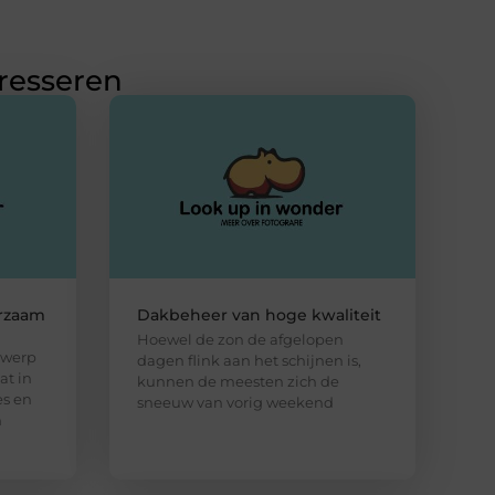
eresseren
rzaam
Dakbeheer van hoge kwaliteit
Hoewel de zon de afgelopen
rwerp
dagen flink aan het schijnen is,
at in
kunnen de meesten zich de
es en
sneeuw van vorig weekend
n