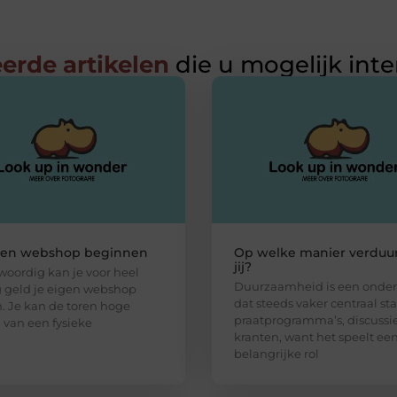
erde artikelen
die u mogelijk int
gen webshop beginnen
Op welke manier verduu
jij?
oordig kan je voor heel
Duurzaamheid is een onde
 geld je eigen webshop
dat steeds vaker centraal sta
n. Je kan de toren hoge
praatprogramma’s, discussi
 van een fysieke
kranten, want het speelt ee
belangrijke rol