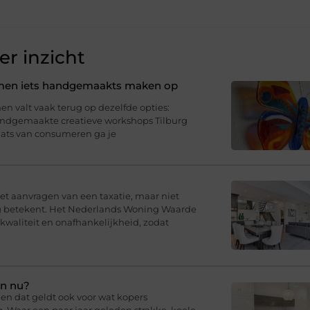
r inzicht
samen iets handgemaakts maken op
n valt vaak terug op dezelfde opties:
Handgemaakte creatieve workshops Tilburg
aats van consumeren ga je
t aanvragen van een taxatie, maar niet
ng betekent. Het Nederlands Woning Waarde
 kwaliteit en onafhankelijkheid, zodat
en nu?
en dat geldt ook voor wat kopers
g. Waar een paar jaar geleden strakke, koele