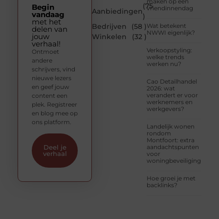
maken op een
(75
Begin
vriendinnendag
Aanbiedingen
vandaag
)
met het
Bedrijven
(58 )
Wat betekent
delen van
NWWI eigenlijk?
jouw
Winkelen
(32 )
verhaal!
Verkoopstyling:
Ontmoet
welke trends
andere
werken nu?
schrijvers, vind
nieuwe lezers
Cao Detailhandel
en geef jouw
2026: wat
verandert er voor
content een
werknemers en
plek. Registreer
werkgevers?
en blog mee op
ons platform.
Landelijk wonen
rondom
Montfoort: extra
aandachtspunten
Deel je
verhaal
voor
woningbeveiliging
Hoe groei je met
backlinks?