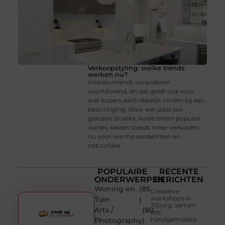
Verkoopstyling: welke trends
werken nu?
Interieurtrends veranderen
voortdurend, en dat geldt ook voor
wat kopers aantrekkelijk vinden bij een
bezichtiging. Waar een paar jaar
geleden strakke, koele tinten populair
waren, kiezen steeds meer verkopers
nu voor warme aardetinten en
natuurlijke
POPULAIRE
RECENTE
ONDERWERPEN
BERICHTEN
Woning en
(85
Creatieve
workshops in
Tuin
)
Tilburg: samen
Arts /
(80
iets
handgemaakts
Photography
)