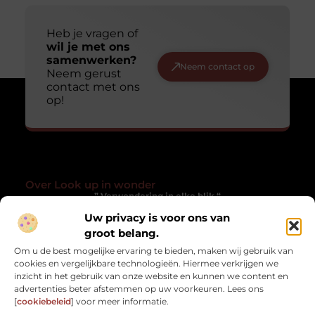
Heb je vragen of
wil je met ons
samenwerken?
Neem contact op
Neem gerust
contact met ons
op!
Over Look up in wonder
” Verwondering in elke blik “
Uw privacy is voor ons van
Lookupinwonder.nl laat je anders kijken naar het gewone. Een
verzameling blogs die inspireren, verwonderen en het
groot belang.
alledaagse magisch maken.
Om u de best mogelijke ervaring te bieden, maken wij gebruik van
cookies en vergelijkbare technologieën. Hiermee verkrijgen we
Onze informatie
inzicht in het gebruik van onze website en kunnen we content en
advertenties beter afstemmen op uw voorkeuren. Lees ons
Kwaliteit Backlinks Kopen: Hoe Zorg Jij Dat Het Werkt Zonder risico?
Geld verdienen met je website: zo zet jij jouw online platform om in inkomsten
[
cookiebeleid
] voor meer informatie.
Bericht categorie