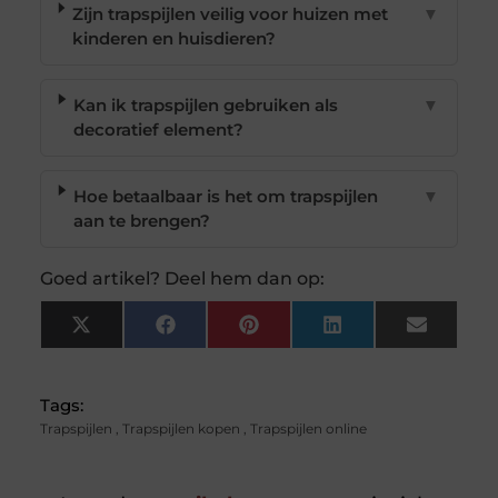
Zijn trapspijlen veilig voor huizen met
▼
kinderen en huisdieren?
Kan ik trapspijlen gebruiken als
▼
decoratief element?
Hoe betaalbaar is het om trapspijlen
▼
aan te brengen?
Goed artikel? Deel hem dan op:
X
Facebook
Pinterest
LinkedIn
Email
(Twitter)
Tags:
Trapspijlen
,
Trapspijlen kopen
,
Trapspijlen online