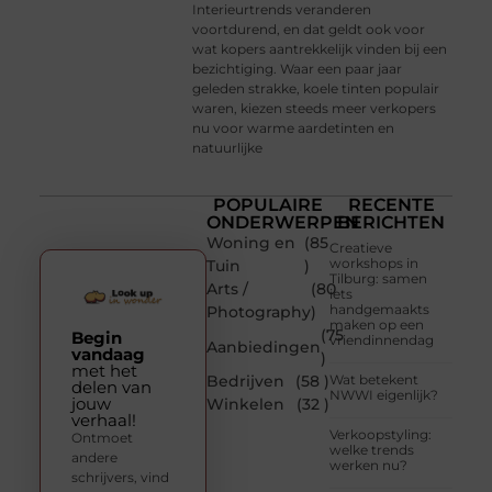
Interieurtrends veranderen
voortdurend, en dat geldt ook voor
wat kopers aantrekkelijk vinden bij een
bezichtiging. Waar een paar jaar
geleden strakke, koele tinten populair
waren, kiezen steeds meer verkopers
nu voor warme aardetinten en
natuurlijke
POPULAIRE
RECENTE
ONDERWERPEN
BERICHTEN
Woning en
(85
Creatieve
workshops in
Tuin
)
Tilburg: samen
Arts /
(80
iets
handgemaakts
Photography
)
maken op een
(75
Begin
vriendinnendag
Aanbiedingen
vandaag
)
met het
Bedrijven
(58 )
Wat betekent
delen van
NWWI eigenlijk?
jouw
Winkelen
(32 )
verhaal!
Verkoopstyling:
Ontmoet
welke trends
andere
werken nu?
schrijvers, vind