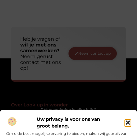
Heb je vragen of
wil je met ons
samenwerken?
Neem contact op
Neem gerust
contact met ons
op!
Over Look up in wonder
” Verwondering in elke blik “
Uw privacy is voor ons van
Lookupinwonder.nl laat je anders kijken naar het gewone. Een
verzameling blogs die inspireren, verwonderen en het
groot belang.
alledaagse magisch maken.
Om u de best mogelijke ervaring te bieden, maken wij gebruik van