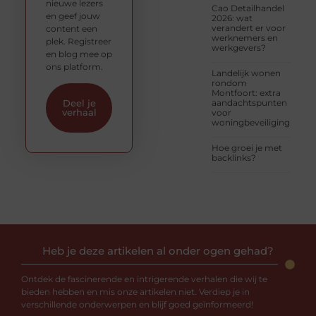
nieuwe lezers
Cao Detailhandel
en geef jouw
2026: wat
verandert er voor
content een
werknemers en
plek. Registreer
werkgevers?
en blog mee op
ons platform.
Landelijk wonen
rondom
Montfoort: extra
aandachtspunten
Deel je
verhaal
voor
woningbeveiliging
Hoe groei je met
backlinks?
Heb je deze artikelen al onder ogen gehad?
Ontdek de fascinerende en intrigerende verhalen die wij te
bieden hebben en mis onze artikelen niet. Verdiep je in
verschillende onderwerpen en blijf goed geïnformeerd!