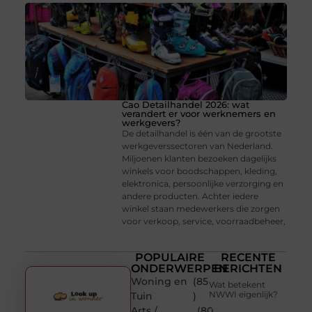
Cao Detailhandel 2026: wat
verandert er voor werknemers en
werkgevers?
De detailhandel is één van de grootste
werkgeverssectoren van Nederland.
Miljoenen klanten bezoeken dagelijks
winkels voor boodschappen, kleding,
elektronica, persoonlijke verzorging en
andere producten. Achter iedere
winkel staan medewerkers die zorgen
voor verkoop, service, voorraadbeheer,
POPULAIRE
RECENTE
ONDERWERPEN
BERICHTEN
Woning en
(85
Wat betekent
NWWI eigenlijk?
Tuin
)
Arts /
(80