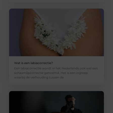
Wat is een labiacorrectie?
Een labiacorrectie wordt in het Nederlands ook wel een
schaamlipcorrectie genoemd. Het is een ingreep
waarbij de verhouding tussen de