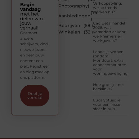
Verkoopstyling:
Begin
Photography
)
welke trends
vandaag
(75
werken nu?
met het
Aanbiedingen
delen van
)
jouw
Cao Detailhandel
Bedrijven
(58 )
verhaal!
2026: wat
Winkelen
(32 )
verandert er voor
Ontmoet
werknemers en
andere
werkgevers?
schrijvers, vind
nieuwe lezers
Landelijk wonen
en geef jouw
rondom
Montfoort: extra
content een
aandachtspunten
plek. Registreer
voor
en blog mee op
woningbeveiliging
ons platform.
Hoe groei je met
backlinks?
Deel je
verhaal
Eucalyptusolie
voor een frisse
sfeer in huis