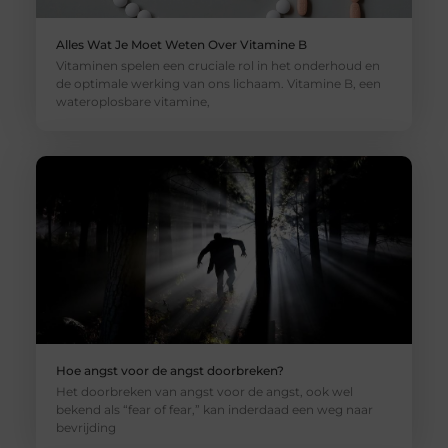
Alles Wat Je Moet Weten Over Vitamine B
Vitaminen spelen een cruciale rol in het onderhoud en
de optimale werking van ons lichaam. Vitamine B, een
wateroplosbare vitamine,
Hoe angst voor de angst doorbreken?
Het doorbreken van angst voor de angst, ook wel
bekend als “fear of fear,” kan inderdaad een weg naar
bevrijding