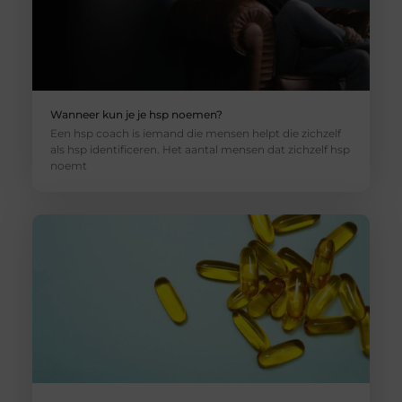
Wanneer kun je je hsp noemen?
Een hsp coach is iemand die mensen helpt die zichzelf
als hsp identificeren. Het aantal mensen dat zichzelf hsp
noemt