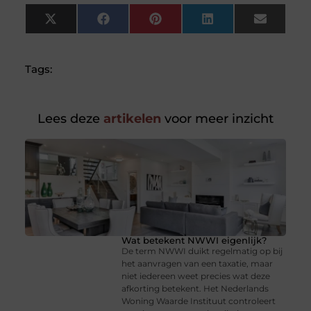
X
Facebook
Pinterest
LinkedIn
Email
(Twitter)
Tags:
Lees deze
artikelen
voor meer inzicht
Wat betekent NWWI eigenlijk?
De term NWWI duikt regelmatig op bij
het aanvragen van een taxatie, maar
niet iedereen weet precies wat deze
afkorting betekent. Het Nederlands
Woning Waarde Instituut controleert