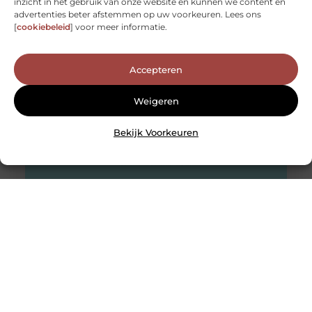
Afvallen en aankomen is vaak lastig, Vitaminfood heeft
inzicht in het gebruik van onze website en kunnen we content en
dit alleen makkelijk gemaakt. Vitamninfood biedt
advertenties beter afstemmen op uw voorkeuren. Lees ons
namelijk de producten die jou kunnen
[
cookiebeleid
] voor meer informatie.
Accepteren
Weigeren
Bekijk Voorkeuren
Personal training in Amsterdam zorgt ervoor dat jij er
goed uitziet
Goede personal training in Amsterdam laat je er
natuurlijk erg fit uitzien. Als je in een wereldstad woont
wil je