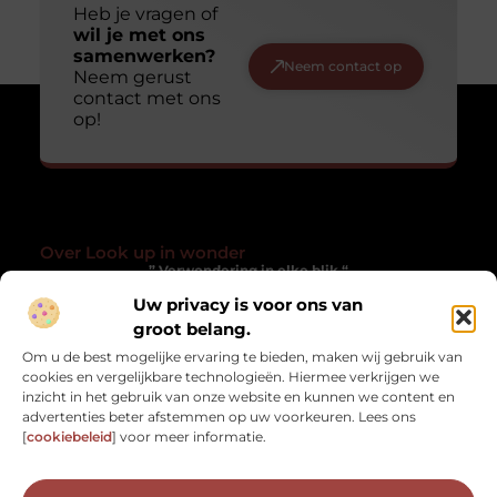
Heb je vragen of
wil je met ons
samenwerken?
Neem contact op
Neem gerust
contact met ons
op!
Over Look up in wonder
” Verwondering in elke blik “
Uw privacy is voor ons van
Lookupinwonder.nl laat je anders kijken naar het gewone. Een
verzameling blogs die inspireren, verwonderen en het
groot belang.
alledaagse magisch maken.
Om u de best mogelijke ervaring te bieden, maken wij gebruik van
cookies en vergelijkbare technologieën. Hiermee verkrijgen we
Onze informatie
inzicht in het gebruik van onze website en kunnen we content en
advertenties beter afstemmen op uw voorkeuren. Lees ons
Kwaliteit Backlinks Kopen: Hoe Zorg Jij Dat Het Werkt Zonder risico?
Geld verdienen met je website: zo zet jij jouw online platform om in inkomsten
[
cookiebeleid
] voor meer informatie.
Bericht categorie