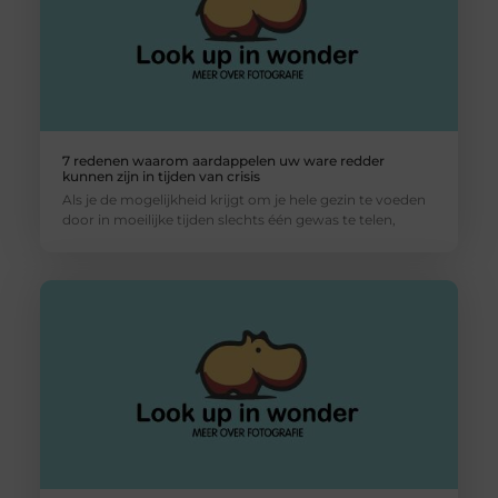
7 redenen waarom aardappelen uw ware redder
kunnen zijn in tijden van crisis
Als je de mogelijkheid krijgt om je hele gezin te voeden
door in moeilijke tijden slechts één gewas te telen,