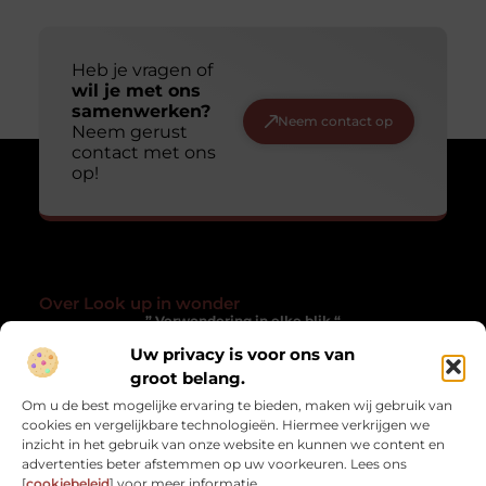
Heb je vragen of
wil je met ons
samenwerken?
Neem contact op
Neem gerust
contact met ons
op!
Over Look up in wonder
” Verwondering in elke blik “
Uw privacy is voor ons van
Lookupinwonder.nl laat je anders kijken naar het gewone. Een
verzameling blogs die inspireren, verwonderen en het
groot belang.
alledaagse magisch maken.
Om u de best mogelijke ervaring te bieden, maken wij gebruik van
cookies en vergelijkbare technologieën. Hiermee verkrijgen we
Onze informatie
inzicht in het gebruik van onze website en kunnen we content en
advertenties beter afstemmen op uw voorkeuren. Lees ons
Kwaliteit Backlinks Kopen: Hoe Zorg Jij Dat Het Werkt Zonder risico?
Geld verdienen met je website: zo zet jij jouw online platform om in inkomsten
[
cookiebeleid
] voor meer informatie.