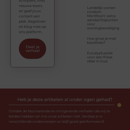
schrijvers, vind
nieuwe lezers
Landelijk wonen
en geef jouw
rondom
Montfoort: extra
content een
aandachtspunten
plek. Registreer
voor
en blog mee op
woningbeveiliging
ons platform.
Hoe groei je met
backlinks?
Deel je
verhaal
Eucalyptusolie
voor een frisse
sfeer in huis
Heb je deze artikelen al onder ogen gehad?
Ontdek de fascinerende en intrigerende verhalen die wij te
bieden hebben en mis onze artikelen niet. Verdiep je in
verschillende onderwerpen en blijf goed geïnformeerd!