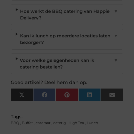
Hoe werkt de BBQ catering van Happie
▼
Delivery?
Kan ik lunch op meerdere locaties laten
▼
bezorgen?
Voor welke gelegenheden kan ik
▼
catering bestellen?
Goed artikel? Deel hem dan op:
X
Facebook
Pinterest
LinkedIn
Email
(Twitter)
Tags:
BBQ
,
Buffet
,
cateraar
,
caterig
,
High Tea
,
Lunch