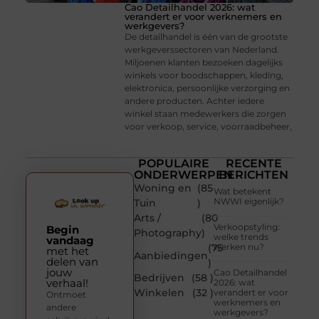
Cao Detailhandel 2026: wat
verandert er voor werknemers en
werkgevers?
De detailhandel is één van de grootste
werkgeverssectoren van Nederland.
Miljoenen klanten bezoeken dagelijks
winkels voor boodschappen, kleding,
elektronica, persoonlijke verzorging en
andere producten. Achter iedere
winkel staan medewerkers die zorgen
voor verkoop, service, voorraadbeheer,
POPULAIRE
RECENTE
ONDERWERPEN
BERICHTEN
Woning en
(85
Wat betekent
NWWI eigenlijk?
Tuin
)
Arts /
(80
Verkoopstyling:
Begin
Photography
)
welke trends
vandaag
(75
werken nu?
met het
Aanbiedingen
delen van
)
jouw
Cao Detailhandel
Bedrijven
(58 )
verhaal!
2026: wat
Winkelen
(32 )
verandert er voor
Ontmoet
werknemers en
andere
werkgevers?