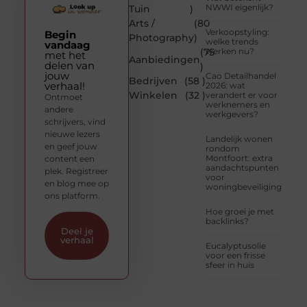
NWWI eigenlijk?
Tuin
)
Arts /
(80
Verkoopstyling:
Begin
Photography
)
welke trends
vandaag
(75
werken nu?
met het
Aanbiedingen
delen van
)
jouw
Cao Detailhandel
Bedrijven
(58 )
verhaal!
2026: wat
Winkelen
(32 )
verandert er voor
Ontmoet
werknemers en
andere
werkgevers?
schrijvers, vind
nieuwe lezers
Landelijk wonen
en geef jouw
rondom
Montfoort: extra
content een
aandachtspunten
plek. Registreer
voor
en blog mee op
woningbeveiliging
ons platform.
Hoe groei je met
backlinks?
Deel je
verhaal
Eucalyptusolie
voor een frisse
sfeer in huis