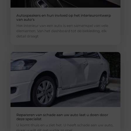
Autospeakers en hun invloed op het interieurontwerp
van auto's
Het interieur van een auto is een samenspel van vele
elementen. Van het dashboard tot de bekleding, elk
detail draagt
Repareren van schade aan uw auto laat u doen door
deze specialist
U komt thuis en u ziet het. U heeft schade aan uw auto,
maar u wilt dit natuurlijk zo snel