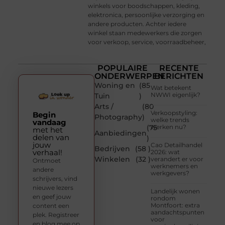
winkels voor boodschappen, kleding,
elektronica, persoonlijke verzorging en
andere producten. Achter iedere
winkel staan medewerkers die zorgen
voor verkoop, service, voorraadbeheer,
POPULAIRE
RECENTE
ONDERWERPEN
BERICHTEN
Woning en
(85
Wat betekent
NWWI eigenlijk?
Tuin
)
Arts /
(80
Verkoopstyling:
Begin
Photography
)
welke trends
vandaag
(75
werken nu?
met het
Aanbiedingen
delen van
)
jouw
Cao Detailhandel
Bedrijven
(58 )
verhaal!
2026: wat
Winkelen
(32 )
verandert er voor
Ontmoet
werknemers en
andere
werkgevers?
schrijvers, vind
nieuwe lezers
Landelijk wonen
en geef jouw
rondom
Montfoort: extra
content een
aandachtspunten
plek. Registreer
voor
en blog mee op