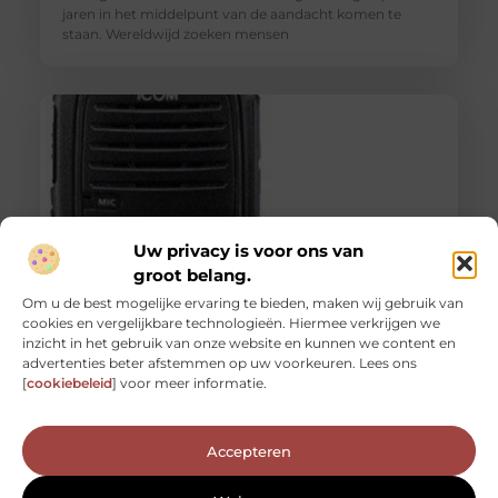
jaren in het middelpunt van de aandacht komen te
staan. Wereldwijd zoeken mensen
Uw privacy is voor ons van
groot belang.
Om u de best mogelijke ervaring te bieden, maken wij gebruik van
cookies en vergelijkbare technologieën. Hiermee verkrijgen we
Icom radio's: communicatie op een slimme en
inzicht in het gebruik van onze website en kunnen we content en
voordelige manier
advertenties beter afstemmen op uw voorkeuren. Lees ons
Stel je voor dat je je in een noodsituatie bevindt, ver
[
cookiebeleid
] voor meer informatie.
verwijderd van het bereik van je mobiele telefoon, en
Accepteren