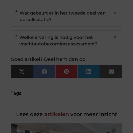
Wat gebeurt er in het tweede deel van
▼
de sollicitatie?
Welke ervaring is nodig voor het
▼
vrachtautobezorging assessment?
Goed artikel? Deel hem dan op:
X
Facebook
Pinterest
LinkedIn
Email
(Twitter)
Tags:
Lees deze
artikelen
voor meer inzicht