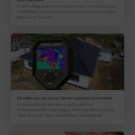
In de huidige snel evoluerende wereld van technologie
is efficiënte communicatie cruciaal voor succes in bijna
elke sector. Een van
De stilte voor de storm: het klimaatplatond ontrafeld
In de wereld van klimaatveranderingen en
milieubewustzijn is het begrip ‘klimaatplatond’ steeds
vaker te horen. Maar wat betekent het eigenlijk?