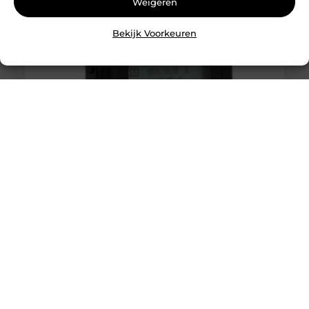
Weigeren
Bekijk Voorkeuren
Hytera Portofoon: Het Betrouwbare
Communicatiemiddel voor Professioneel Gebruik
In de moderne wereld van technologie is effectieve
communicatie van essentieel belang, vooral voor
professionals die werken in veeleisende omgevingen.