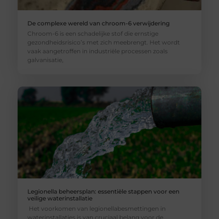
De complexe wereld van chroom-6 verwijdering
Chroom-6 is een schadelijke stof die ernstige
gezondheidsrisico’s met zich meebrengt. Het wordt
vaak aangetroffen in industriële processen zoals
galvanisatie,
Legionella beheersplan: essentiële stappen voor een
veilige waterinstallatie
Het voorkomen van legionellabesmettingen in
waterinstallaties is van cruciaal belang voor de