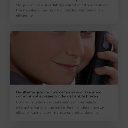
Stel je voor: een huis dat zijn warmte vasthoudt als een
thermosfles op een ijzige winterdag. Een beeld van
efficiëntie
De ultieme gids voor walkie talkies voor kinderen:
communicatie plezier zonder de bank te breken
Communicatie is de hoeksteen van menselijke
interactie. Vanaf jonge leeftijd leren kinderen hoe ze
effectief kunnen communiceren met anderen, en