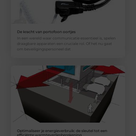
De kracht van portofoon oortjes
In een wereld waar communicatie essentieel is, spelen
draagbare apparaten een cruciale rol. Of het nu gaat
om beveiligingspersoneel dat
Optimaliseer je energieverbruik: de sleutel tot een
efficiënte warmteverliesberekening