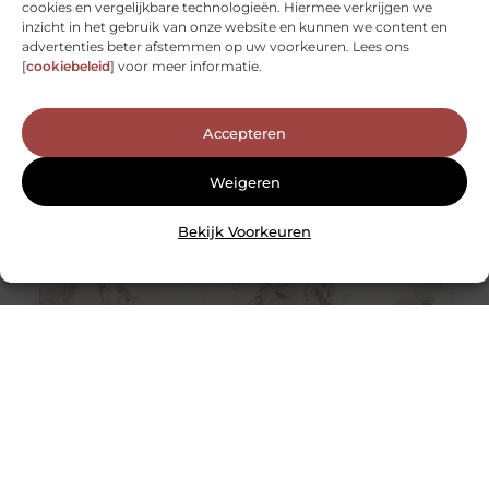
cookies en vergelijkbare technologieën. Hiermee verkrijgen we
Een stijlvolle vloer op een budget: de schoonheid van
inzicht in het gebruik van onze website en kunnen we content en
houten visgraat vloeren
advertenties beter afstemmen op uw voorkeuren. Lees ons
Je huis renoveren of opnieuw inrichten kan een
[
cookiebeleid
] voor meer informatie.
spannende, zij het soms ook overweldigende taak zijn.
Eén van de belangrijkste
Accepteren
Weigeren
Bekijk Voorkeuren
De tijdloze schoonheid van marmerlook tegels: een
blikvanger in elk interieur
Marmerlook tegels hebben de unieke kracht om elke
ruimte te transformeren tot een oase van luxe en
elegantie. Deze tegels