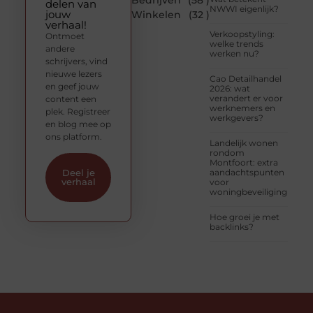
Bedrijven
(58 )
delen van
NWWI eigenlijk?
jouw
Winkelen
(32 )
verhaal!
Verkoopstyling:
Ontmoet
welke trends
andere
werken nu?
schrijvers, vind
nieuwe lezers
Cao Detailhandel
en geef jouw
2026: wat
verandert er voor
content een
werknemers en
plek. Registreer
werkgevers?
en blog mee op
ons platform.
Landelijk wonen
rondom
Montfoort: extra
aandachtspunten
Deel je
verhaal
voor
woningbeveiliging
Hoe groei je met
backlinks?