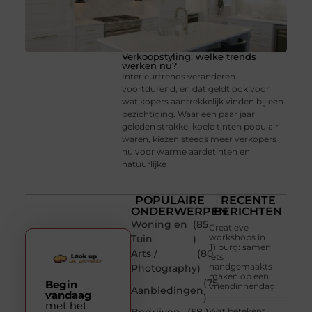
Verkoopstyling: welke trends
werken nu?
Interieurtrends veranderen
voortdurend, en dat geldt ook voor
wat kopers aantrekkelijk vinden bij een
bezichtiging. Waar een paar jaar
geleden strakke, koele tinten populair
waren, kiezen steeds meer verkopers
nu voor warme aardetinten en
natuurlijke
POPULAIRE
RECENTE
ONDERWERPEN
BERICHTEN
Woning en
(85
Creatieve
workshops in
Tuin
)
Tilburg: samen
Arts /
(80
iets
handgemaakts
Photography
)
maken op een
(75
Begin
vriendinnendag
Aanbiedingen
vandaag
)
met het
Wat betekent