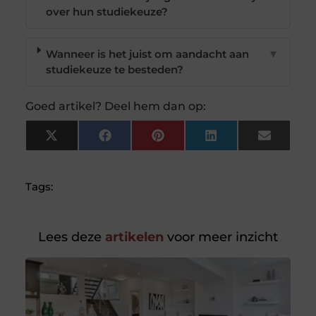
over hun studiekeuze?
Wanneer is het juist om aandacht aan
▼
studiekeuze te besteden?
Goed artikel? Deel hem dan op:
X
Facebook
Pinterest
LinkedIn
Email
(Twitter)
Tags:
Lees deze
artikelen
voor meer inzicht