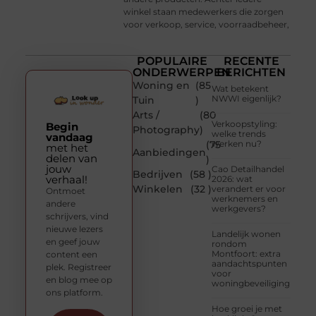
winkel staan medewerkers die zorgen
voor verkoop, service, voorraadbeheer,
POPULAIRE
RECENTE
ONDERWERPEN
BERICHTEN
Woning en
(85
Wat betekent
NWWI eigenlijk?
Tuin
)
Arts /
(80
Verkoopstyling:
Begin
Photography
)
welke trends
vandaag
(75
werken nu?
met het
Aanbiedingen
delen van
)
jouw
Cao Detailhandel
Bedrijven
(58 )
verhaal!
2026: wat
Winkelen
(32 )
verandert er voor
Ontmoet
werknemers en
andere
werkgevers?
schrijvers, vind
nieuwe lezers
Landelijk wonen
en geef jouw
rondom
Montfoort: extra
content een
aandachtspunten
plek. Registreer
voor
en blog mee op
woningbeveiliging
ons platform.
Hoe groei je met