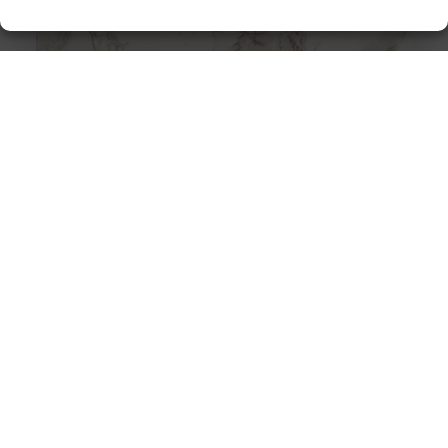
De tijdloze schoonheid van marmerlook tegels: een
blikvanger in elk interieur
Marmerlook tegels hebben de unieke kracht om elke
ruimte te transformeren tot een oase van luxe en
elegantie. Deze tegels