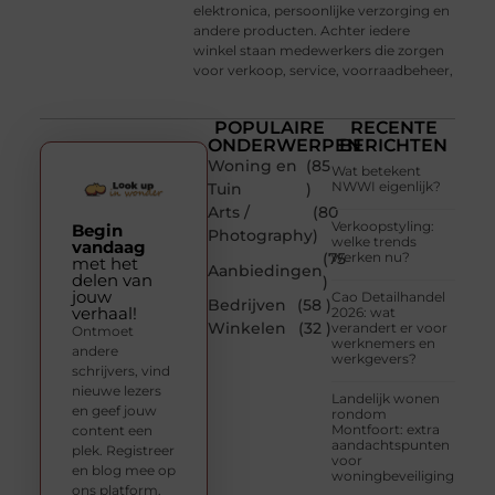
elektronica, persoonlijke verzorging en
andere producten. Achter iedere
winkel staan medewerkers die zorgen
voor verkoop, service, voorraadbeheer,
POPULAIRE
RECENTE
ONDERWERPEN
BERICHTEN
Woning en
(85
Wat betekent
NWWI eigenlijk?
Tuin
)
Arts /
(80
Verkoopstyling:
Begin
Photography
)
welke trends
vandaag
(75
werken nu?
met het
Aanbiedingen
delen van
)
jouw
Cao Detailhandel
Bedrijven
(58 )
verhaal!
2026: wat
Winkelen
(32 )
verandert er voor
Ontmoet
werknemers en
andere
werkgevers?
schrijvers, vind
nieuwe lezers
Landelijk wonen
en geef jouw
rondom
Montfoort: extra
content een
aandachtspunten
plek. Registreer
voor
en blog mee op
woningbeveiliging
ons platform.