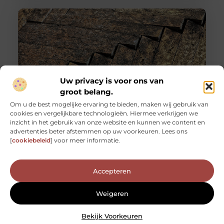
Uw privacy is voor ons van
groot belang.
Om u de best mogelijke ervaring te bieden, maken wij gebruik van
cookies en vergelijkbare technologieën. Hiermee verkrijgen we
Een stijlvolle vloer op een budget: de schoonheid van
inzicht in het gebruik van onze website en kunnen we content en
houten visgraat vloeren
advertenties beter afstemmen op uw voorkeuren. Lees ons
Je huis renoveren of opnieuw inrichten kan een
[
cookiebeleid
] voor meer informatie.
spannende, zij het soms ook overweldigende taak zijn.
Eén van de belangrijkste
Accepteren
Weigeren
Bekijk Voorkeuren