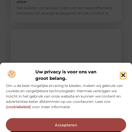
zelver
Het isoleren van je vloer is een van de meest effectieve
manieren om energie te besparen en het comfort in
Uw privacy is voor ons van
groot belang.
Om u de best mogelijke ervaring te bieden, maken wij gebruik van
cookies en vergelijkbare technologieën. Hiermee verkrijgen we
Een stijlvolle vloer op een budget: de schoonheid van
inzicht in het gebruik van onze website en kunnen we content en
houten visgraat vloeren
advertenties beter afstemmen op uw voorkeuren. Lees ons
Je huis renoveren of opnieuw inrichten kan een
[
cookiebeleid
] voor meer informatie.
spannende, zij het soms ook overweldigende taak zijn.
Eén van de belangrijkste
Accepteren