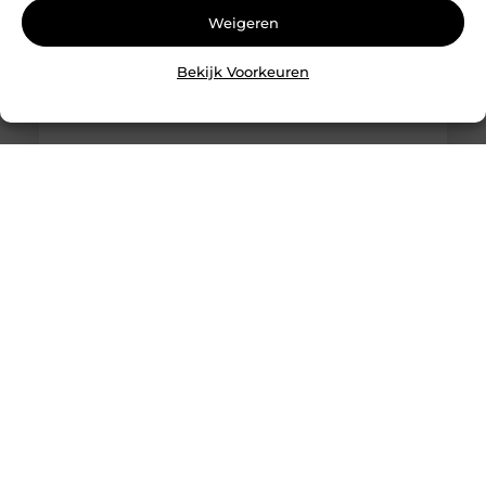
Weigeren
Bekijk Voorkeuren
De tijdloze schoonheid van marmerlook tegels: een
blikvanger in elk interieur
Marmerlook tegels hebben de unieke kracht om elke
ruimte te transformeren tot een oase van luxe en
elegantie. Deze tegels