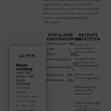
bezichtiging. Waar een paar jaar
geleden strakke, koele tinten populair
waren, kiezen steeds meer verkopers
nu voor warme aardetinten en
natuurlijke
POPULAIRE
RECENTE
ONDERWERPEN
BERICHTEN
Woning en
(85
Creatieve
workshops in
Tuin
)
Tilburg: samen
Arts /
(80
iets
handgemaakts
Photography
)
maken op een
(75
Begin
vriendinnendag
Aanbiedingen
vandaag
)
met het
Bedrijven
(58 )
Wat betekent
delen van
NWWI eigenlijk?
jouw
Winkelen
(32 )
verhaal!
Verkoopstyling:
Ontmoet
welke trends
andere
werken nu?
schrijvers, vind
nieuwe lezers
Cao Detailhandel
en geef jouw
2026: wat
verandert er voor
content een