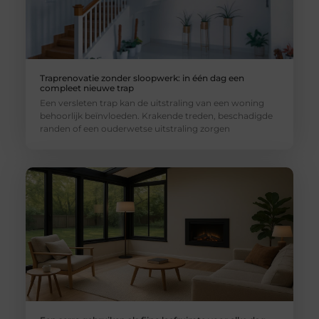
Traprenovatie zonder sloopwerk: in één dag een
compleet nieuwe trap
Een versleten trap kan de uitstraling van een woning
behoorlijk beïnvloeden. Krakende treden, beschadigde
randen of een ouderwetse uitstraling zorgen