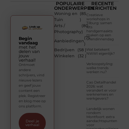
POPULAIRE
RECENTE
ONDERWERPEN
BERICHTEN
Woning en
(85
Creatieve
workshops in
Tuin
)
Tilburg: samen
Arts /
(80
iets
handgemaakts
Photography
)
maken op een
(75
Begin
vriendinnendag
Aanbiedingen
vandaag
)
met het
Bedrijven
(58 )
Wat betekent
delen van
NWWI eigenlijk?
jouw
Winkelen
(32 )
verhaal!
Verkoopstyling:
Ontmoet
welke trends
andere
werken nu?
schrijvers, vind
nieuwe lezers
Cao Detailhandel
en geef jouw
2026: wat
verandert er voor
content een
werknemers en
plek. Registreer
werkgevers?
en blog mee op
ons platform.
Landelijk wonen
rondom
Montfoort: extra
aandachtspunten
Deel je
verhaal
voor
woningbeveiliging