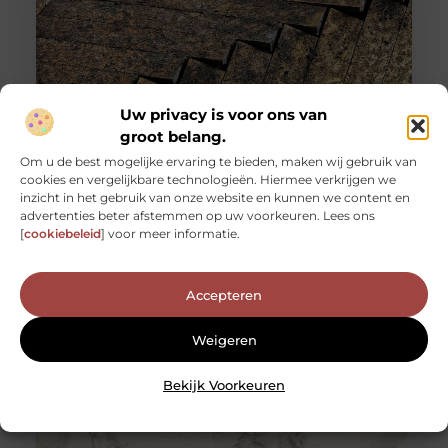
Uw privacy is voor ons van
groot belang.
Om u de best mogelijke ervaring te bieden, maken wij gebruik van
cookies en vergelijkbare technologieën. Hiermee verkrijgen we
Een stijlvolle vloer op een budget: de schoonheid van
inzicht in het gebruik van onze website en kunnen we content en
houten visgraat vloeren
advertenties beter afstemmen op uw voorkeuren. Lees ons
Je huis renoveren of opnieuw inrichten kan een
[
cookiebeleid
] voor meer informatie.
spannende, zij het soms ook overweldigende taak zijn.
Eén van de belangrijkste
Accepteren
Weigeren
Bekijk Voorkeuren