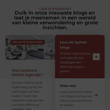
Laat je inspireren
Duik in onze nieuwste blogs en
laat je meenemen in een wereld
van kleine verwondering en grote
inzichten.
Lees de laatste
RECENTE BERICHTEN
blogs
Ontdek inspirerende
verhalen die het
alledaagse een
bijzondere glans
Wat betekent
geven.
NWWI eigenlijk?
De term NWWI duikt
Over ons
regelmatig op bij het
aanvragen van een
Lees over onze missie
taxatie, maar niet
om frisse inzichten en
iedereen weet precies
nieuwe perspectieven
wat deze afkorting
te bieden.
betekent. Het