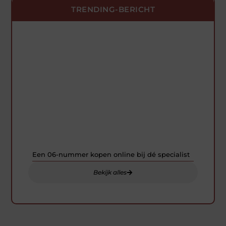
TRENDING-BERICHT
Onze artikelen die je niet mag missen
Van boeiende nieuwsberichten tot inspirerende verhalen
– wij hebben alles voor je verzameld op één plek.
Een 06-nummer kopen online bij dé specialist
Bekijk alles