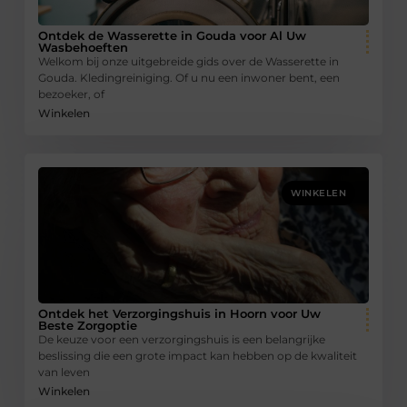
Ontdek de Wasserette in Gouda voor Al Uw
Wasbehoeften
Welkom bij onze uitgebreide gids over de Wasserette in
Gouda. Kledingreiniging. Of u nu een inwoner bent, een
bezoeker, of
Winkelen
WINKELEN
Ontdek het Verzorgingshuis in Hoorn voor Uw
Beste Zorgoptie
De keuze voor een verzorgingshuis is een belangrijke
beslissing die een grote impact kan hebben op de kwaliteit
van leven
Winkelen