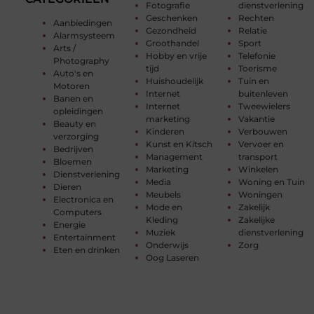
Fotografie
dienstverlening
Geschenken
Rechten
Aanbiedingen
Gezondheid
Relatie
Alarmsysteem
Groothandel
Sport
Arts /
Hobby en vrije
Telefonie
Photography
tijd
Toerisme
Auto's en
Huishoudelijk
Tuin en
Motoren
Internet
buitenleven
Banen en
Internet
Tweewielers
opleidingen
marketing
Vakantie
Beauty en
Kinderen
Verbouwen
verzorging
Kunst en Kitsch
Vervoer en
Bedrijven
Management
transport
Bloemen
Marketing
Winkelen
Dienstverlening
Media
Woning en Tuin
Dieren
Meubels
Woningen
Electronica en
Mode en
Zakelijk
Computers
Kleding
Zakelijke
Energie
Muziek
dienstverlening
Entertainment
Onderwijs
Zorg
Eten en drinken
Oog Laseren