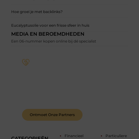
Hoe groei je met backlinks?
Eucalyptusolie voor een frisse sfeer in huis
MEDIA EN BEROEMDHEDEN
Een 06-nummer kopen online bij dé specialist
Word deel van een actieve blogcommunity
Bij ons krijg je meer dan alleen een plek om te
schrijven. Ontmoet andere schrijvers, ontvang
feedback, en laat je inspireren door de verhalen
van anderen.
Ontmoet Onze Partners
Financieel
Particuliere
CATEGORIEËN