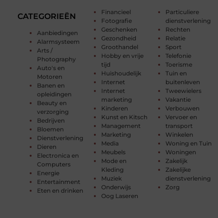
Financieel
Particuliere
CATEGORIEËN
Fotografie
dienstverlening
Geschenken
Rechten
Aanbiedingen
Gezondheid
Relatie
Alarmsysteem
Groothandel
Sport
Arts /
Hobby en vrije
Telefonie
Photography
tijd
Toerisme
Auto's en
Huishoudelijk
Tuin en
Motoren
Internet
buitenleven
Banen en
Internet
Tweewielers
opleidingen
marketing
Vakantie
Beauty en
Kinderen
Verbouwen
verzorging
Kunst en Kitsch
Vervoer en
Bedrijven
Management
transport
Bloemen
Marketing
Winkelen
Dienstverlening
Media
Woning en Tuin
Dieren
Meubels
Woningen
Electronica en
Mode en
Zakelijk
Computers
Kleding
Zakelijke
Energie
Muziek
dienstverlening
Entertainment
Onderwijs
Zorg
Eten en drinken
Oog Laseren