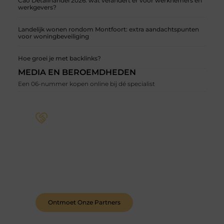
Cao Detailhandel 2026: wat verandert er voor werknemers en
werkgevers?
Landelijk wonen rondom Montfoort: extra aandachtspunten
voor woningbeveiliging
Hoe groei je met backlinks?
MEDIA EN BEROEMDHEDEN
Een 06-nummer kopen online bij dé specialist
Word deel van een actieve blogcommunity
Bij ons krijg je meer dan alleen een plek om te
schrijven. Ontmoet andere schrijvers, ontvang
feedback, en laat je inspireren door de verhalen
van anderen.
Ontmoet Onze Partners