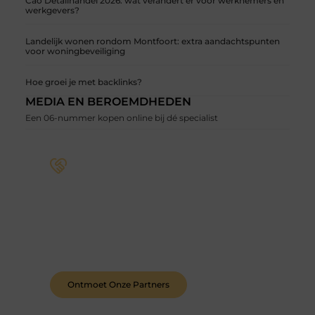
Cao Detailhandel 2026: wat verandert er voor werknemers en
werkgevers?
Landelijk wonen rondom Montfoort: extra aandachtspunten
voor woningbeveiliging
Hoe groei je met backlinks?
MEDIA EN BEROEMDHEDEN
Een 06-nummer kopen online bij dé specialist
Word deel van een actieve blogcommunity
Bij ons krijg je meer dan alleen een plek om te
schrijven. Ontmoet andere schrijvers, ontvang
feedback, en laat je inspireren door de verhalen
van anderen.
Ontmoet Onze Partners