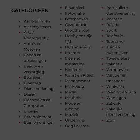
Financieel
Particuliere
CATEGORIEËN
Fotografie
dienstverlening
Geschenken
Rechten
Aanbiedingen
Gezondheid
Relatie
Alarmsysteem
Groothandel
Sport
Arts /
Hobby en vrije
Telefonie
Photography
tijd
Toerisme
Auto's en
Huishoudelijk
Tuin en
Motoren
Internet
buitenleven
Banen en
Internet
Tweewielers
opleidingen
marketing
Vakantie
Beauty en
Kinderen
Verbouwen
verzorging
Kunst en Kitsch
Vervoer en
Bedrijven
Management
transport
Bloemen
Marketing
Winkelen
Dienstverlening
Media
Woning en Tuin
Dieren
Meubels
Woningen
Electronica en
Mode en
Zakelijk
Computers
Kleding
Zakelijke
Energie
Muziek
dienstverlening
Entertainment
Onderwijs
Zorg
Eten en drinken
Oog Laseren