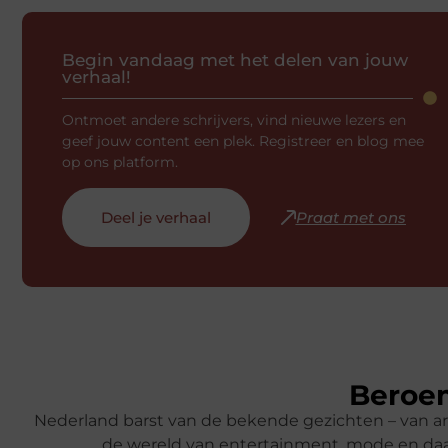
Begin vandaag met het delen van jouw
verhaal!
Ontmoet andere schrijvers, vind nieuwe lezers en
geef jouw content een plek. Registreer en blog mee
op ons platform.
Deel je verhaal
Praat met ons
Beroem
Nederland barst van de bekende gezichten – van ar
de wereld van entertainment, mode en daa