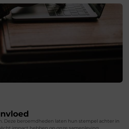
invloed
ren. Deze beroemdheden laten hun stempel achter in
k écht impact hebben op onze samenleving.