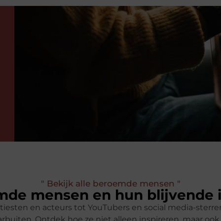
" Bekijk alle beroemde mensen "
de mensen en hun blijvende 
tiesten en acteurs tot YouTubers en social media-ster
rbuiten. Ontdek hoe ze niet alleen inspireren, maar oo