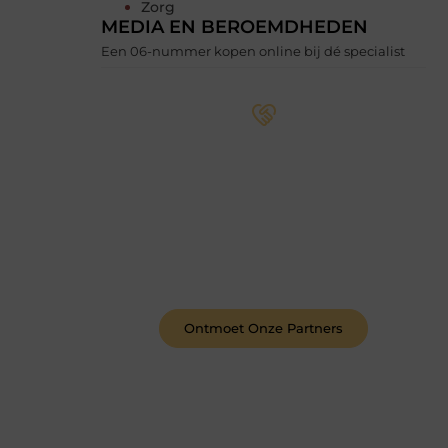
Zorg
MEDIA EN BEROEMDHEDEN
Een 06-nummer kopen online bij dé specialist
Word deel van een actieve
blogcommunity
Bij ons krijg je meer dan alleen een
plek om te schrijven. Ontmoet andere
schrijvers, ontvang feedback, en laat je
inspireren door de verhalen van
anderen.
Ontmoet Onze Partners