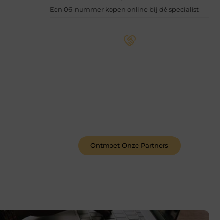
Een 06-nummer kopen online bij dé specialist
Word deel van een actieve
blogcommunity
Bij ons krijg je meer dan alleen een
plek om te schrijven. Ontmoet andere
schrijvers, ontvang feedback, en laat je
inspireren door de verhalen van
anderen.
Ontmoet Onze Partners