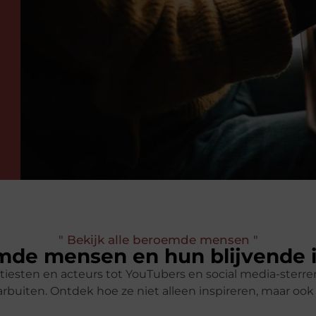
" Bekijk alle beroemde mensen "
de mensen en hun blijvende 
tiesten en acteurs tot YouTubers en social media-ster
rbuiten. Ontdek hoe ze niet alleen inspireren, maar oo